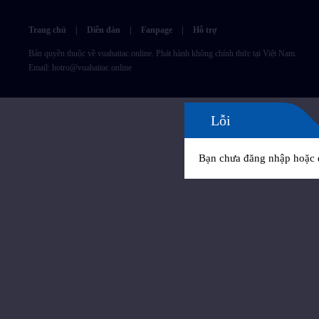
Trang chủ
|
Diễn đàn
|
Fanpage
|
Hỗ trợ
Bản quyền thuộc về vuahaitac.online. Phát hành không chính thức tại Việt Nam.
Email:
hotro@vuahaitac.online
Lỗi
Bạn chưa đăng nhập hoặc 