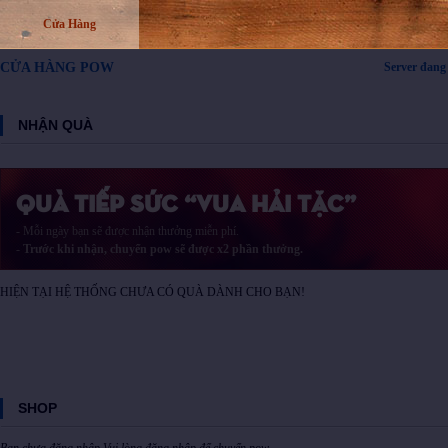
Cửa Hàng
Server đang
CỬA HÀNG POW
NHẬN QUÀ
Quà Tiếp Sức “Vua Hải Tặc”
- Mỗi ngày bạn sẽ được nhận thưởng miễn phí.
-
Trước khi nhận, chuyển pow sẽ được x2 phần thưởng.
HIỆN TẠI HỆ THỐNG CHƯA CÓ QUÀ DÀNH CHO BẠN!
SHOP