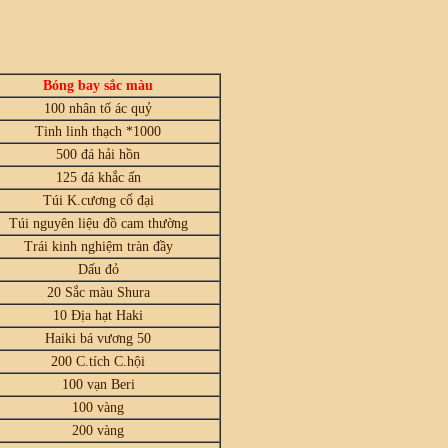
Bóng bay sắc màu
100 nhân tố ác quỷ
Tinh linh thạch *1000
500 đá hải hồn
125 đá khắc ấn
Túi K.cương cổ đại
Túi nguyên liệu đồ cam thường
Trái kinh nghiệm tràn đầy
Dấu đỏ
20 Sắc màu Shura
10 Địa hạt Haki
Haiki bá vương 50
200 C.tích C.hội
100 vạn Beri
100 vàng
200 vàng