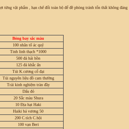
ợt từng vật phẩm , hạn chế đổi toàn bộ để đề phòng tránh tổn thất không đáng
Bóng bay sắc màu
100 nhân tố ác quỷ
Tinh linh thạch *1000
500 đá hải hồn
125 đá khắc ấn
Túi K.cương cổ đại
Túi nguyên liệu đồ cam thường
Trái kinh nghiệm tràn đầy
Dấu đỏ
20 Sắc màu Shura
10 Địa hạt Haki
Haiki bá vương 50
200 C.tích C.hội
100 vạn Beri